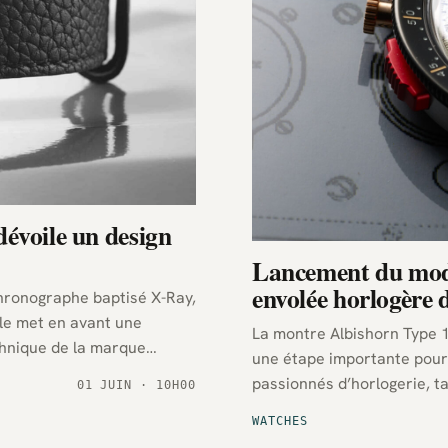
évoile un design
Lancement du modè
envolée horlogère
chronographe baptisé X-Ray,
èle met en avant une
La montre Albishorn Type 1
chnique de la marque
une étape importante pour 
passionnés d’horlogerie, t
01 JUIN · 10H00
nouvelle version de son sit
WATCHES