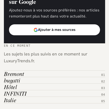
sur Google
Ajoutez-nous à vos sources préférées : nos articles
remonteront plus haut dans votre actualité.
Ajouter à mes sources
EN CE MOMENT
Les sujets les plus suivis en ce moment sur
LuxuryTrends.fr.
Bremont
bugatti
Hôtel
INFINITI
Italie