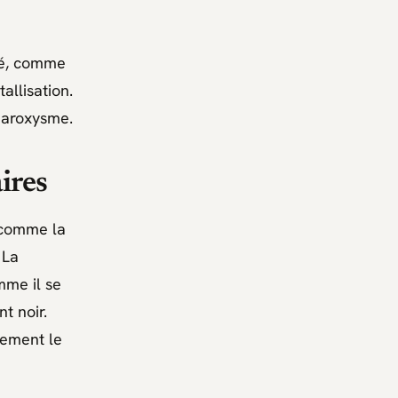
llé, comme
allisation.
 paroxysme.
ires
t comme la
 La
mme il se
t noir.
lement le