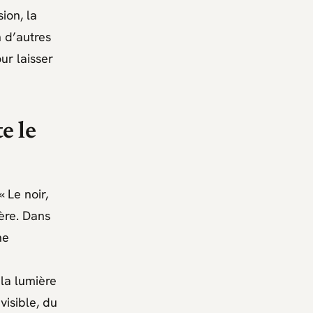
sion, la
n d’autres
ur laisser
e le
« Le noir,
̀re. Dans
ne
la lumière
nvisible, du