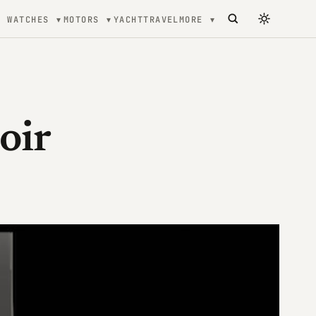
WATCHES
MOTORS
YACHT
TRAVEL
MORE
oir