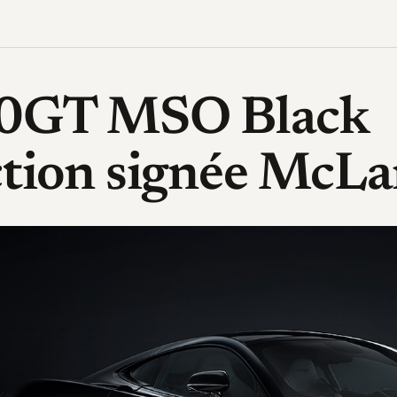
70GT MSO Black
ction signée McLa