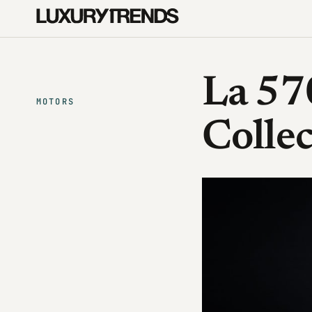
La 5
MOTORS
Colle