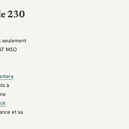
de 230
s seulement
70GT MSO
antara
ts à
une
ack
ance et sa