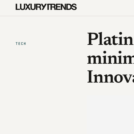
Platin
TECH
minima
Innov