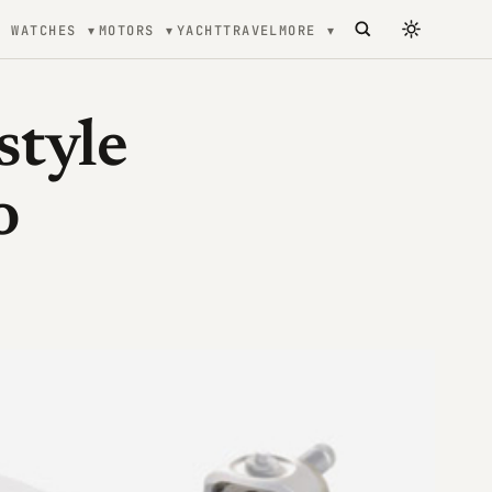
WATCHES
MOTORS
YACHT
TRAVEL
MORE
style
o