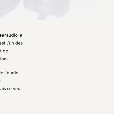
earaudio, a
est l’un des
t de
ions.
e l’audio
a
ais se veut