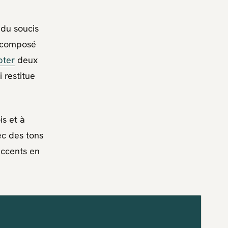
 du soucis
n composé
pter
deux
i restitue
is et à
ec des tons
accents en