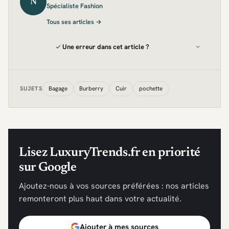
N
Spécialiste Fashion
Tous ses articles →
Une erreur dans cet article ?
Bagage
Burberry
Cuir
pochette
SUJETS
Lisez LuxuryTrends.fr en priorité
sur Google
Ajoutez-nous à vos sources préférées : nos articles
remonteront plus haut dans votre actualité.
Ajouter à mes sources