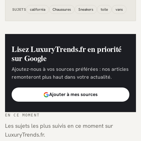
california
Chaussures
Sneakers
toile
vans
SUJETS
Lisez LuxuryTrends.fr en priorité
sur Google
Ajoutez-nous à vos sources préférées : nos articles
remonteront plus haut dans votre actualité.
Ajouter à mes sources
EN CE MOMENT
Les sujets les plus suivis en ce moment sur
LuxuryTrends.fr.