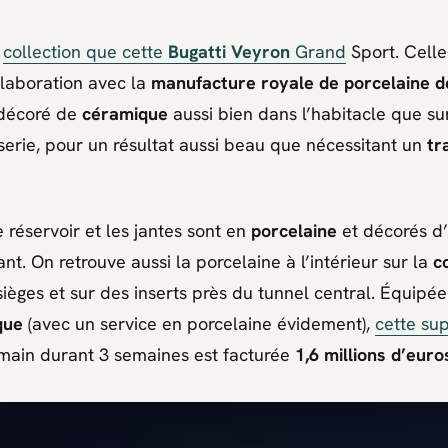
e
collection que cette
Bugatti Veyron
Grand
Sport. Celle
ollaboration avec la
manufacture royale de porcelaine d
décoré de
céramique
aussi bien dans l’habitacle que su
erie, pour un résultat aussi beau que nécessitant un
tr
 réservoir et les jantes sont en
porcelaine
et décorés d’
t. On retrouve aussi la porcelaine à l’intérieur sur la
c
 sièges et sur des inserts près du tunnel central. Équipé
que
(avec un service en porcelaine évidement),
cette su
main durant 3 semaines est facturée
1,6 millions d’euro