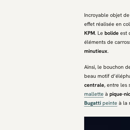
Incroyable objet d
effet réalisée en c
KPM
. Le
bolide
est 
éléments de carross
minutieux
.
Ainsi, le bouchon de
beau motif d’éléphan
centrale
, entre les
mallette
à
pique-ni
Bugatti
peinte
à la 