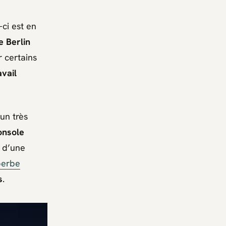
-ci est en
e Berlin
r certains
avail
un très
onsole
e d’une
perbe
s
.