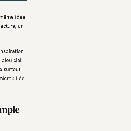
 même idée
acture, un
inspiration
 bleu ciel
e surtout
microbillée
imple