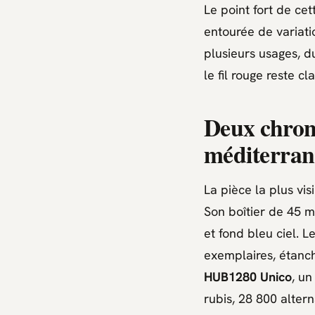
Le point fort de ce
entourée de variati
plusieurs usages, d
le fil rouge reste cl
Deux chron
méditerran
La pièce la plus vis
Son boîtier de 45 
et fond bleu ciel. 
exemplaires, étanch
HUB1280 Unico
, u
rubis, 28 800 alter