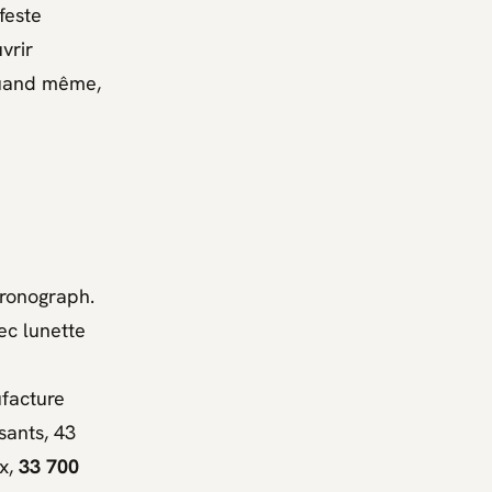
feste
vrir
 quand même,
hronograph
.
ec lunette
ufacture
sants, 43
ix,
33 700