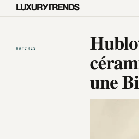
Hublot
WATCHES
cérami
une Bi