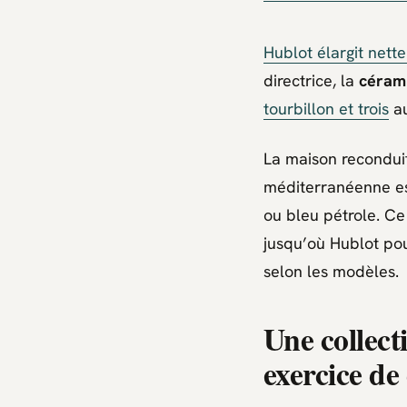
Hublot
élargit nett
directrice, la
céram
tourbillon et trois
au
La maison reconduit 
méditerranéenne est
ou bleu pétrole. Ce
jusqu’où
Hublot
pou
selon les modèles.
Une collect
exercice de