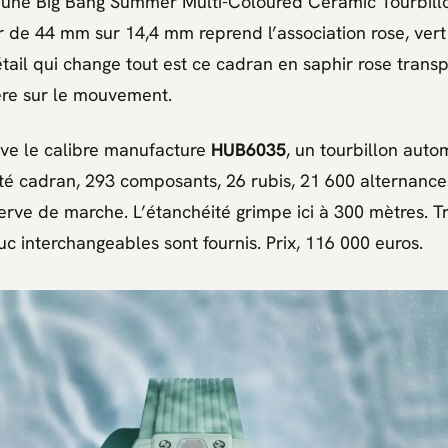
i une
Big Bang Summer Multi-Coloured Ceramic Tourbill
er de 44 mm sur 14,4 mm reprend l’association rose, ver
étail qui change tout est ce cadran en saphir rose transp
ière sur le mouvement.
ouve le calibre manufacture
HUB6035
, un tourbillon aut
té cadran, 293 composants, 26 rubis, 21 600 alternance
erve de marche. L’étanchéité grimpe ici à 300 mètres. Tr
c interchangeables sont fournis. Prix, 116 000 euros.