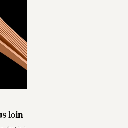
s loin