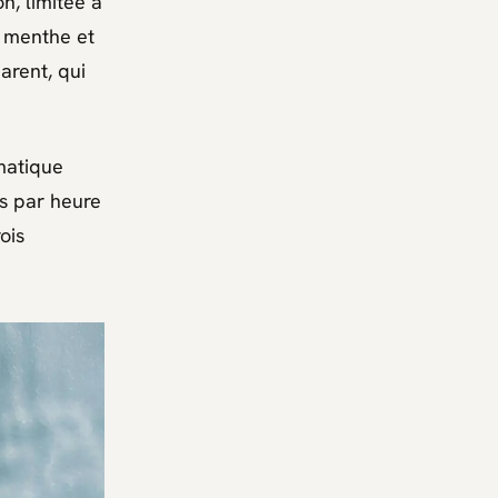
on
, limitée à
t menthe et
arent, qui
omatique
s par heure
ois