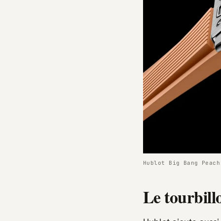
Hublot Big Bang Peach
Le tourbill