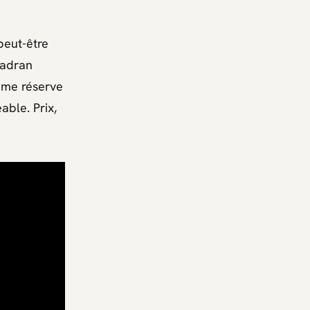
 peut-être
cadran
ême réserve
able. Prix,