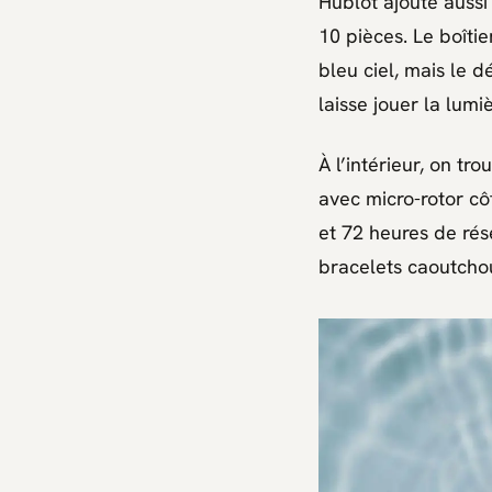
Hublot
ajoute auss
10 pièces. Le boîti
bleu ciel, mais le d
laisse jouer la lum
À l’intérieur, on tr
avec micro-rotor cô
et 72 heures de rés
bracelets caoutchou