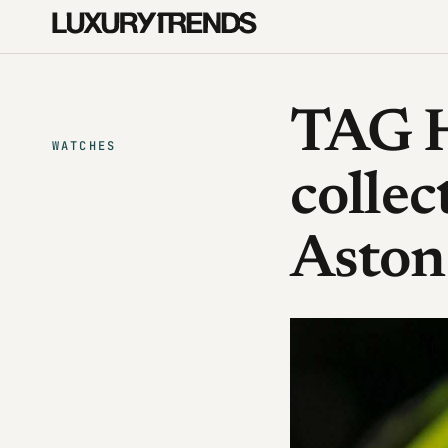
TAG 
WATCHES
collec
Aston