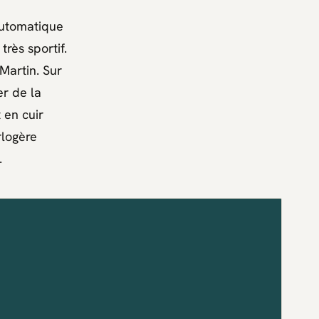
automatique
rès sportif.
Martin. Sur
er de la
 en cuir
rlogère
.