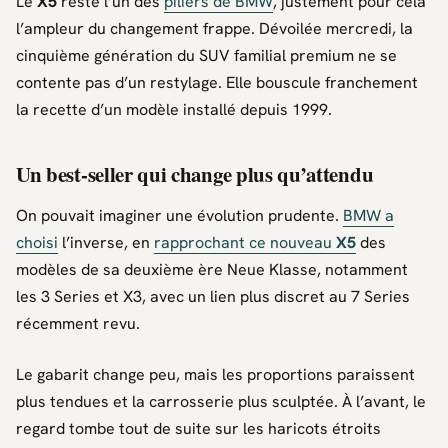
Le
X5
reste l’un des
piliers de
BMW
, justement pour cela
l’ampleur du changement frappe. Dévoilée mercredi, la
cinquième génération du SUV familial premium ne se
contente pas d’un restylage. Elle bouscule franchement
la recette d’un modèle installé depuis 1999.
Un best-seller qui change plus qu’attendu
On pouvait imaginer une évolution prudente.
BMW
a
choisi
l’inverse, en
rapprochant ce nouveau
X5
des
modèles de sa deuxième ère
Neue Klasse
, notamment
les
3 Series
et
X3
, avec un lien plus discret au
7 Series
récemment revu.
Le gabarit change peu, mais les proportions paraissent
plus tendues et la carrosserie plus sculptée. À l’avant, le
regard tombe tout de suite sur les haricots étroits