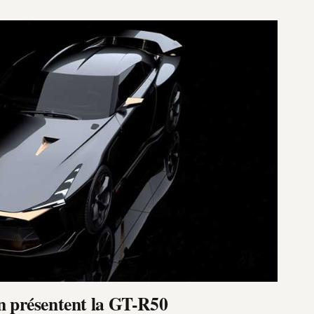
gn présentent la GT-R50