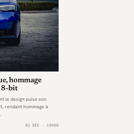
que, hommage
 8-bit
nt le design puise son
bit, rendant hommage à
.
01 DÉC · 15H00