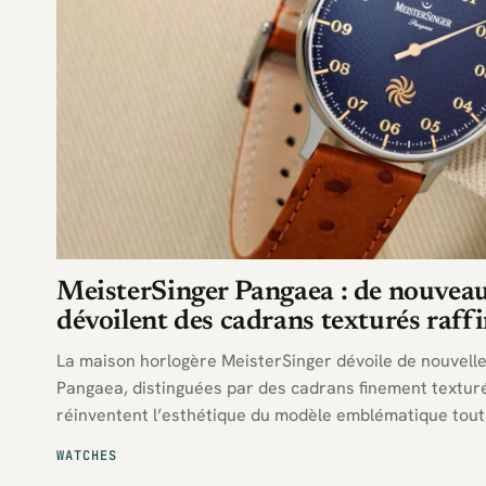
MeisterSinger Pangaea : de nouvea
dévoilent des cadrans texturés raff
La maison horlogère MeisterSinger dévoile de nouvelle
Pangaea, distinguées par des cadrans finement texturé
réinventent l’esthétique du modèle emblématique tout
affichage caractéristique à mono-aiguille.
WATCHES