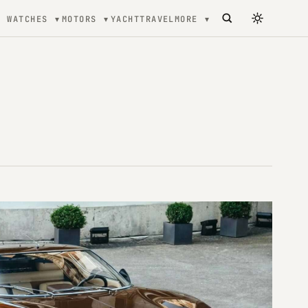
WATCHES
MOTORS
YACHT
TRAVEL
MORE
tecture, mode et Luxe