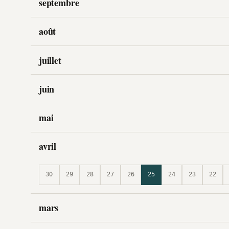
septembre
août
juillet
juin
mai
avril
30
29
28
27
26
25
24
23
22
mars