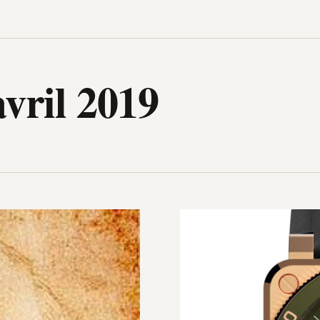
igh-Tech, design, gadget, archit
vril 2019