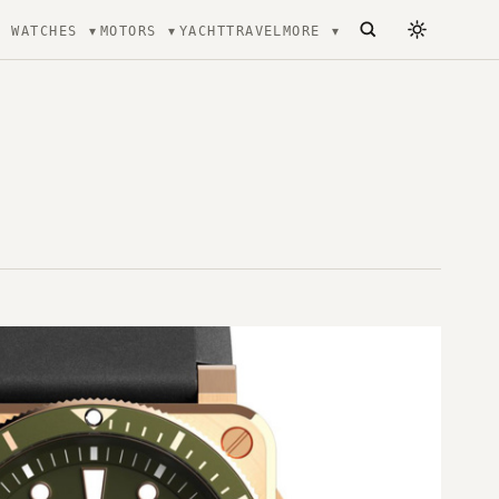
WATCHES
MOTORS
YACHT
TRAVEL
MORE
ecture, mode et Luxe