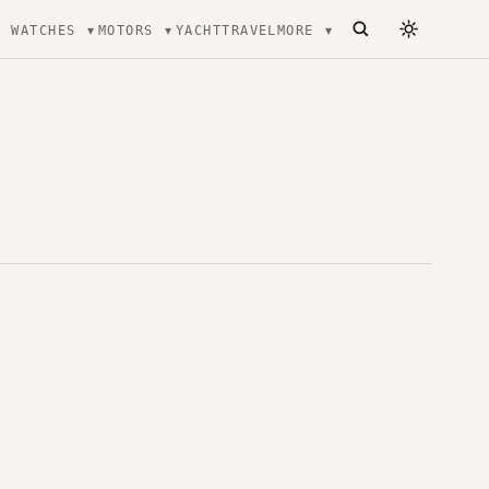
WATCHES
MOTORS
YACHT
TRAVEL
MORE
ecture, mode et Luxe