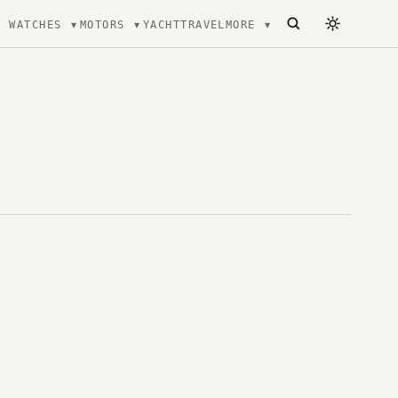
WATCHES
MOTORS
YACHT
TRAVEL
MORE
ecture, mode et Luxe