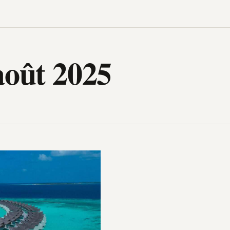
igh-Tech, design, gadget, archit
août 2025