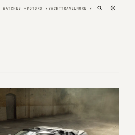
WATCHES
MOTORS
YACHT
TRAVEL
MORE
tecture, mode et Luxe