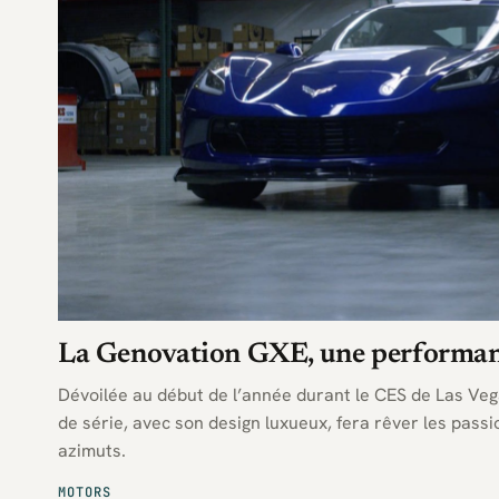
La Genovation GXE, une performan
Dévoilée au début de l’année durant le CES de Las Vega
de série, avec son design luxueux, fera rêver les pass
azimuts.
MOTORS