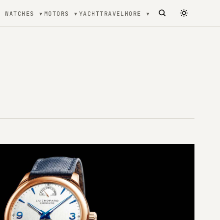
WATCHES
MOTORS
YACHT
TRAVEL
MORE
tecture, mode et Luxe