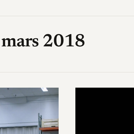
High-Tech, design, gadget, archi
6 mars 2018