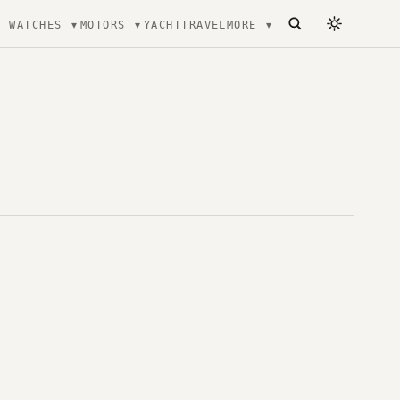
WATCHES
MOTORS
YACHT
TRAVEL
MORE
ecture, mode et Luxe