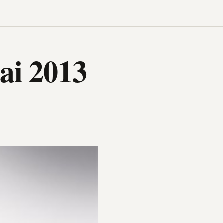
igh-Tech, design, gadget, archit
ai 2013