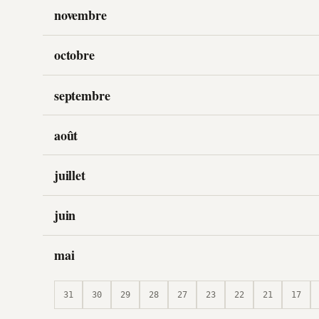
novembre
octobre
septembre
août
juillet
juin
mai
31
30
29
28
27
23
22
21
17