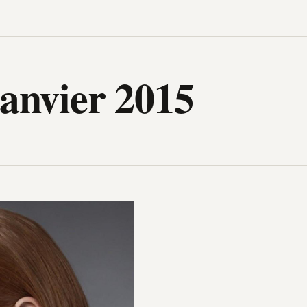
igh-Tech, design, gadget, archit
janvier 2015