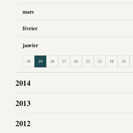
mars
février
janvier
30
29
28
27
26
22
21
20
19
2014
2013
2012