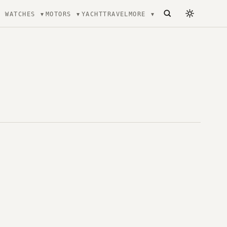
WATCHES
MOTORS
YACHT
TRAVEL
MORE
ecture, mode et Luxe