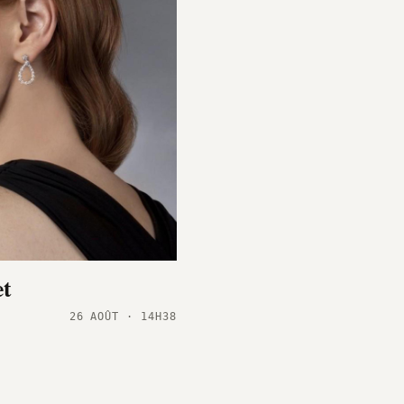
et
26 AOÛT · 14H38