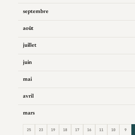
septembre
août
juillet
juin
mai
avril
mars
25
23
19
18
17
16
11
10
9