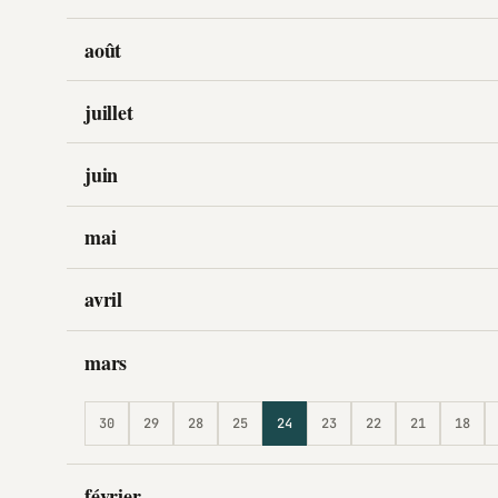
août
juillet
juin
mai
avril
mars
30
29
28
25
24
23
22
21
18
février