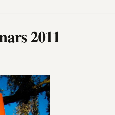
igh-Tech, design, gadget, archit
mars 2011