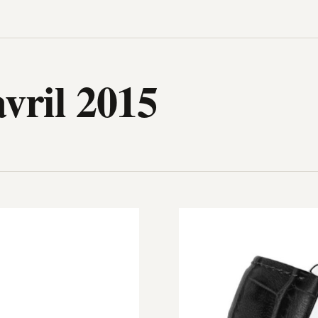
igh-Tech, design, gadget, archit
vril 2015