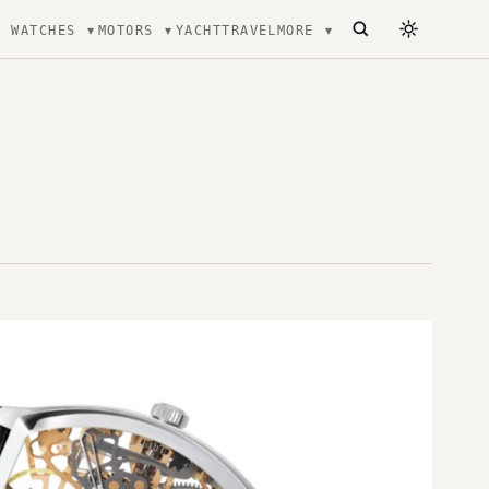
WATCHES
MOTORS
YACHT
TRAVEL
MORE
ecture, mode et Luxe