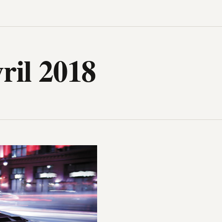
igh-Tech, design, gadget, archit
ril 2018