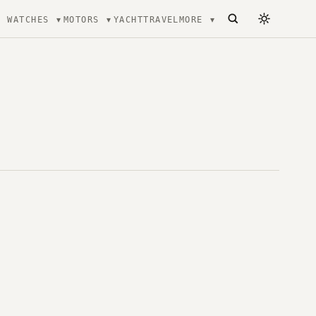
WATCHES
MOTORS
YACHT
TRAVEL
MORE
ecture, mode et Luxe