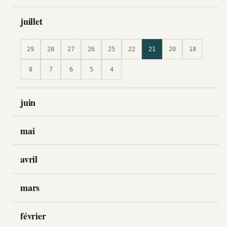
juillet
29
28
27
26
25
22
21
20
18
8
7
6
5
4
juin
mai
avril
mars
février