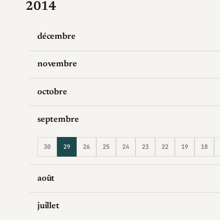
2014
décembre
novembre
octobre
septembre
30
29
26
25
24
23
22
19
18
août
juillet