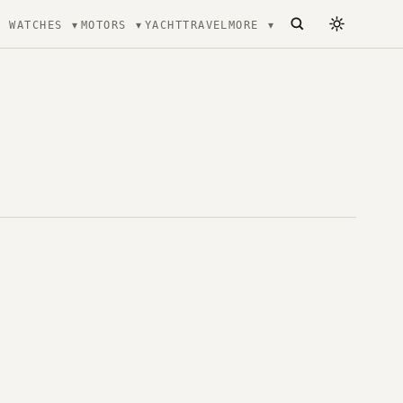
WATCHES
MOTORS
YACHT
TRAVEL
MORE
ecture, mode et Luxe