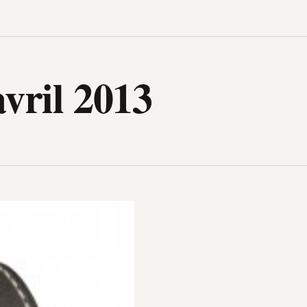
igh-Tech, design, gadget, archit
vril 2013