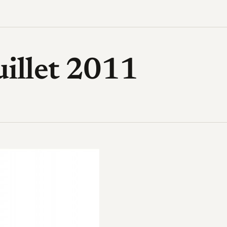
High-Tech, design, gadget, archi
uillet 2011