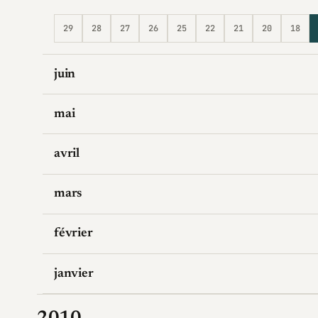
29
28
27
26
25
22
21
20
18
juin
mai
avril
mars
février
janvier