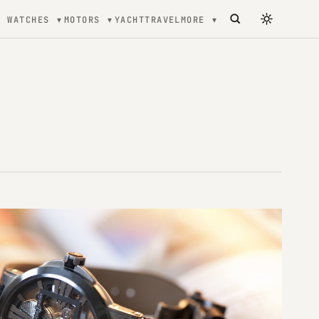
WATCHES
MOTORS
YACHT
TRAVEL
MORE
tecture, mode et Luxe