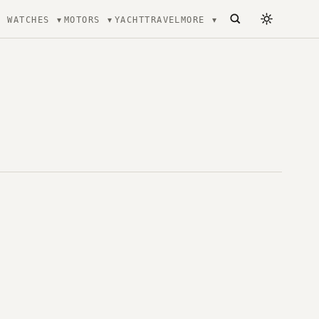
WATCHES
MOTORS
YACHT
TRAVEL
MORE
ecture, mode et Luxe