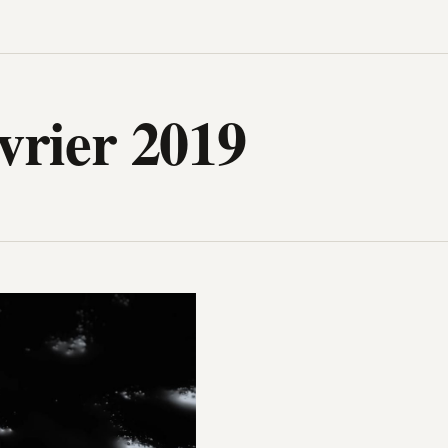
igh-Tech, design, gadget, archit
vrier 2019