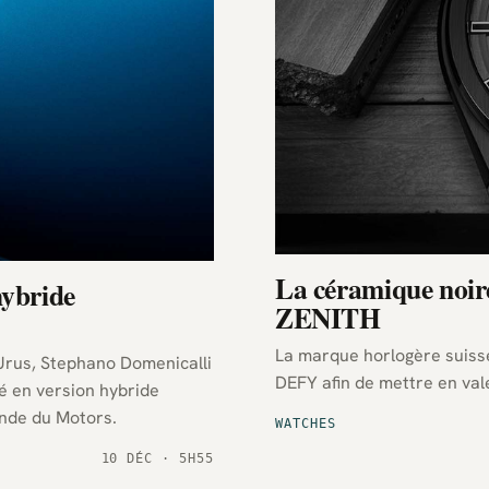
La céramique noir
hybride
ZENITH
La marque horlogère suisse
DEFY afin de mettre en val
é en version hybride
onde du Motors.
WATCHES
10 DÉC · 5H55