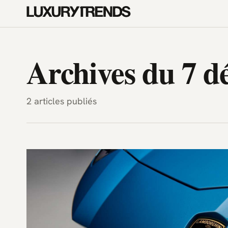
LuxuryTrends.fr — Magazine H
Archives du 7 
2 articles publiés