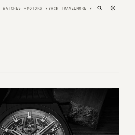
WATCHES
MOTORS
YACHT
TRAVEL
MORE
ecture, mode et Luxe