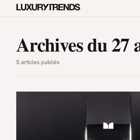
LuxuryTrends.fr — Magazine H
Archives du 27 a
5 articles publiés