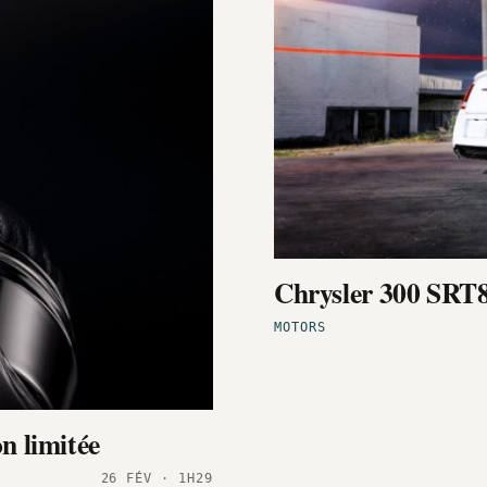
Chrysler 300 SRT8
MOTORS
n limitée
26 FÉV · 1H29