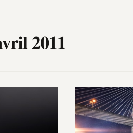
igh-Tech, design, gadget, archit
vril 2011