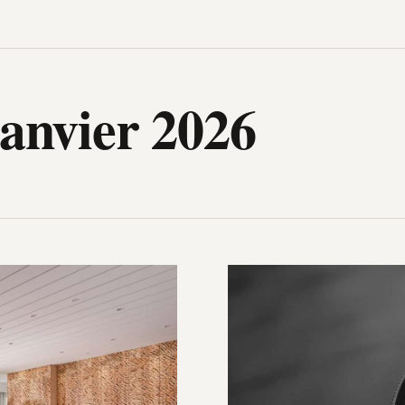
igh-Tech, design, gadget, archit
janvier 2026