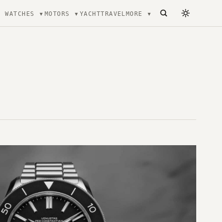
WATCHES
MOTORS
YACHT
TRAVEL
MORE
ecture, mode et Luxe