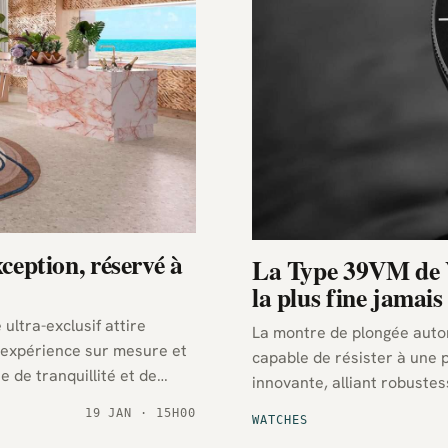
ception, réservé à
La Type 39VM de 
la plus fine jamai
ultra-exclusif attire
La montre de plongée auto
e expérience sur mesure et
capable de résister à une 
e de tranquillité et de
innovante, alliant robuste
montres submersibles.
19 JAN · 15H00
WATCHES