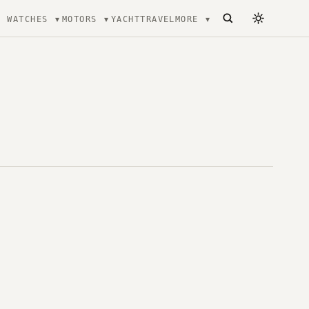
WATCHES
MOTORS
YACHT
TRAVEL
MORE
tecture, mode et Luxe