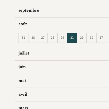
septembre
août
31
28
27
25
24
21
20
19
17
juillet
juin
mai
avril
mars